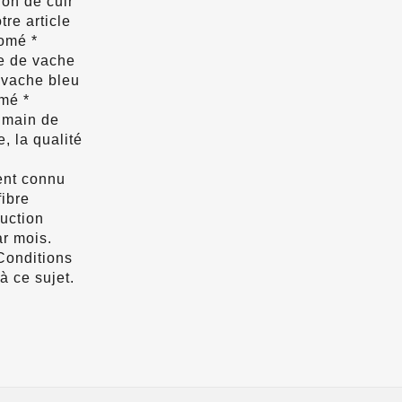
ion de cuir
tre article
omé *
te de vache
 vache bleu
mé *
e main de
e, la qualité
ent connu
fibre
duction
r mois.
 Conditions
à ce sujet.