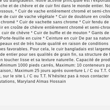
 du Bangladesh. Notre activité principale est l'exportat
che et de chèvre et de cuir fini dans le monde entier. No
ssous, * Cuir de vache entièrement chromé et semi-chr
te de cuir de vache végétale * Cuir de doublure en croû
 chromé * Cuir de vachette sans chrome * Cuir fendu de
ir en croûte de chèvre entièrement chromé et semi-chro
 cuir de chèvre * Cuir de buffle et de mouton * Gants d
* Porte-feuille en cuire * Ceinture en cuir De par sa natur
 peaux est de très haute qualité en raison de conditions
es favorables. Pour cela, le cuir bangladais est largem
e entier pour ses qualités de grain fin, sa structure de 
n toucher lisse et sa texture naturelle. Capacité de pro
Minimum 1000 pieds carrés, Maximum: 10 conteneurs pa
raison,: Maximum 25 jours après ouverture L / C ou T.T.
 sur le site L / C ou T.T. N'hésitez pas à nous contacter 
lutations, Maryland Almas Hossain