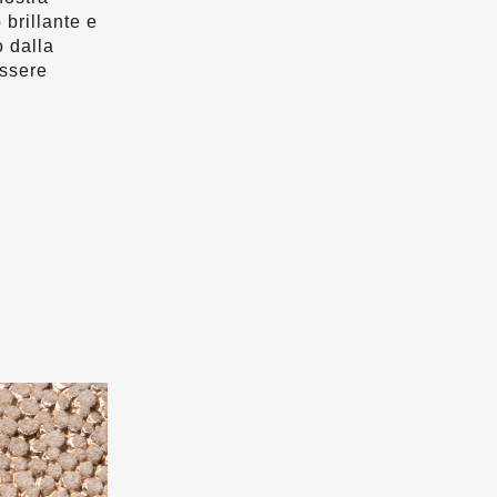
brillante e
o dalla
essere