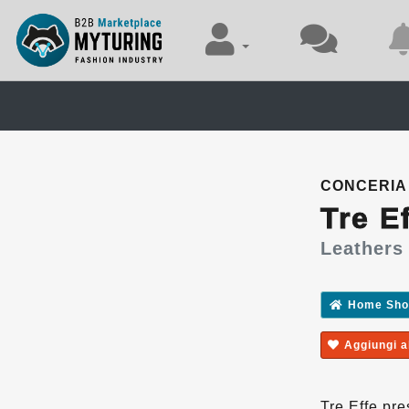
CONCERIA 
Tre E
Leathers
Home Sh
Aggiungi al
Tre Effe pre