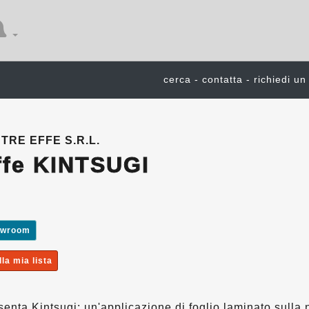
cerca - contatta - richiedi u
TRE EFFE S.R.L.
ffe KINTSUGI
owroom
la mia lista
senta Kintsugi: un'applicazione di foglio laminato sulla 